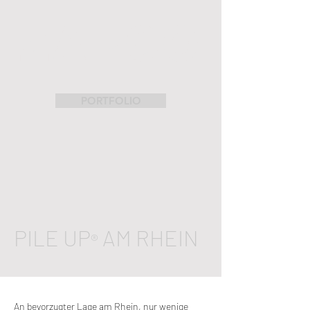
ZAPCO
PORTFOLIO
PILE UP
AM RHEIN
®
An bevorzugter Lage am Rhein, nur wenige