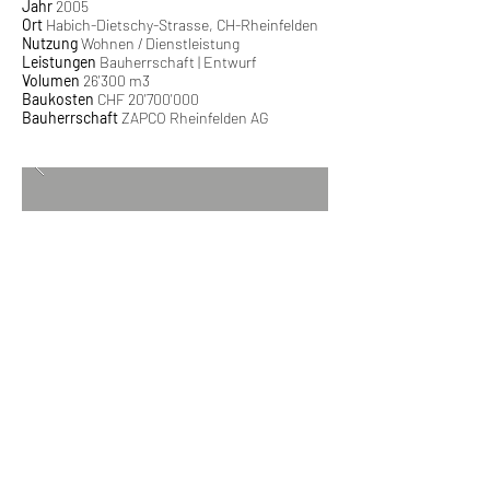
Jahr
2005
Ort
Habich-Dietschy-Strasse, CH-Rheinfelden
Nutzung
Wohnen / Dienstleistung
Leistungen
Bauherrschaft | Entwurf
Volumen
26'300 m3
Baukosten
CHF 20'700'000
Bauherrschaft
ZAPCO Rheinfelden AG