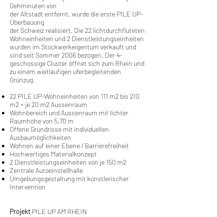
Gehminuten von
der Altstadt entfernt, wurde die erste PILE UP-
Überbauung
der Schweiz realisiert. Die 22 lichtdurchfluteten
Wohneinheiten und 2 Dienstleistungseinheiten
wurden im Stockwerkeigentum verkauft und
sind seit Sommer 2006 bezogen. Der 4-
geschossige Cluster öffnet sich zum Rhein und
zu einem weitläufigen uferbegleitenden
Grünzug.
22 PILE UP-Wohneinheiten von 111 m2 bis 210
m2 + je 20 m2 Aussenraum
Wohnbereich und Aussenraum mit lichter
Raumhöhe von 5.70 m
Offene Grundrisse mit individuellen
Ausbaumöglichkeiten
Wohnen auf einer Ebene / Barrierefreiheit
Hochwertiges Materialkonzept
2 Dienstleistungseinheiten von je 150 m2
Zentrale Autoeinstellhalle
Umgebungsgestaltung mit künstlerischer
Intervention
Projekt
PILE UP AM RHEIN