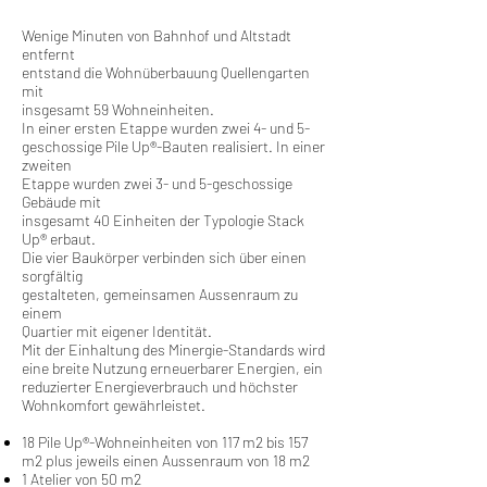
Wenige Minuten von Bahnhof und Altstadt
entfernt
entstand die Wohnüberbauung Quellengarten
mit
insgesamt 59 Wohneinheiten.
In einer ersten Etappe wurden zwei 4- und 5-
geschossige Pile Up®-Bauten realisiert. In einer
zweiten
Etappe wurden zwei 3- und 5-geschossige
Gebäude mit
insgesamt 40 Einheiten der Typologie Stack
Up® erbaut.
Die vier Baukörper verbinden sich über einen
sorgfältig
gestalteten, gemeinsamen Aussenraum zu
einem
Quartier mit eigener Identität.
Mit der Einhaltung des Minergie-Standards wird
eine breite Nutzung erneuerbarer Energien, ein
reduzierter Energieverbrauch und höchster
Wohnkomfort gewährleistet.
18 Pile Up®-Wohneinheiten von 117 m2 bis 157
m2 plus jeweils einen Aussenraum von 18 m2
1 Atelier von 50 m2